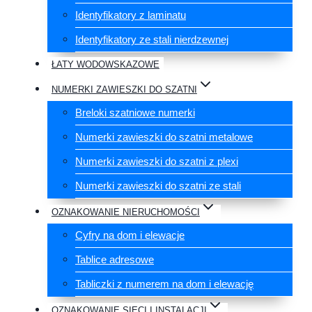
Identyfikatory z laminatu
Identyfikatory ze stali nierdzewnej
ŁATY WODOWSKAZOWE
NUMERKI ZAWIESZKI DO SZATNI
Breloki szatniowe numerki
Numerki zawieszki do szatni metalowe
Numerki zawieszki do szatni z plexi
Numerki zawieszki do szatni ze stali
OZNAKOWANIE NIERUCHOMOŚCI
Cyfry na dom i elewacje
Tablice adresowe
Tabliczki z numerem na dom i elewację
OZNAKOWANIE SIECI I INSTALACJI