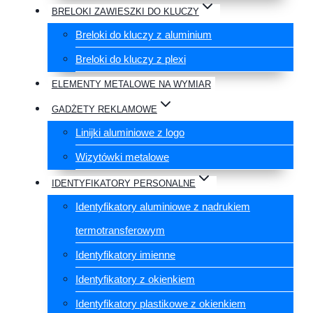
BRELOKI ZAWIESZKI DO KLUCZY
Breloki do kluczy z aluminium
Breloki do kluczy z plexi
ELEMENTY METALOWE NA WYMIAR
GADŻETY REKLAMOWE
Linijki aluminiowe z logo
Wizytówki metalowe
IDENTYFIKATORY PERSONALNE
Identyfikatory aluminiowe z nadrukiem
termotransferowym
Identyfikatory imienne
Identyfikatory z okienkiem
Identyfikatory plastikowe z okienkiem