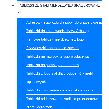
TABLICZKI ZE STALI NIERDZEWNEJ GRAWEROWANE
Adresówki i tabliczki dla psów do grawerowania
Tabliczki do znakowania drzew Arbotag
Firmowe tabliczki nierdzewne z logo
Przywieszki kontrolne do zawiesi
Tabliczki na nagrobki z logo producenta
Tabliczki na pomosty z numerem
Tabliczki z logo stal dla producentów mebli
ogrodowych
Tabliczki z numerem na wieszaki w szatni
Tabliczki reklamowe ze stali dla producentów
bram i ogrodzeń