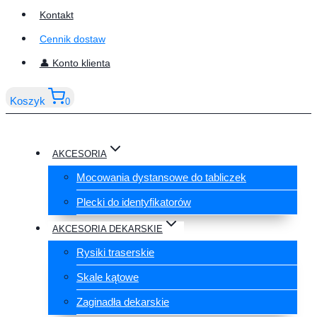
Kontakt
Cennik dostaw
👤 Konto klienta
Koszyk
0
AKCESORIA
Mocowania dystansowe do tabliczek
Plecki do identyfikatorów
AKCESORIA DEKARSKIE
Rysiki traserskie
Skale kątowe
Zaginadła dekarskie