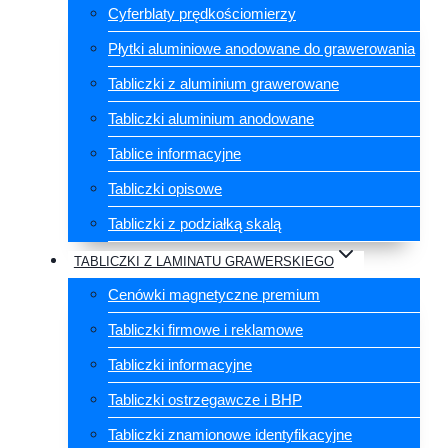
Cyferblaty prędkościomierzy
Płytki aluminiowe anodowane do grawerowania
Tabliczki z aluminium grawerowane
Tabliczki aluminium anodowane
Tablice informacyjne
Tabliczki opisowe
Tabliczki z podziałką skalą
TABLICZKI Z LAMINATU GRAWERSKIEGO
Cenówki magnetyczne premium
Tabliczki firmowe i reklamowe
Tabliczki informacyjne
Tabliczki ostrzegawcze i BHP
Tabliczki znamionowe identyfikacyjne