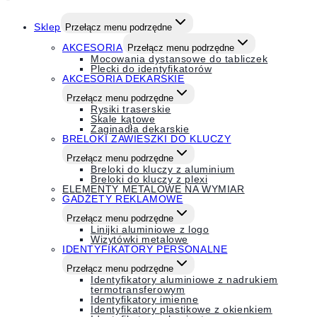
Sklep
Przełącz menu podrzędne
AKCESORIA
Przełącz menu podrzędne
Mocowania dystansowe do tabliczek
Plecki do identyfikatorów
AKCESORIA DEKARSKIE
Przełącz menu podrzędne
Rysiki traserskie
Skale kątowe
Zaginadła dekarskie
BRELOKI ZAWIESZKI DO KLUCZY
Przełącz menu podrzędne
Breloki do kluczy z aluminium
Breloki do kluczy z plexi
ELEMENTY METALOWE NA WYMIAR
GADŻETY REKLAMOWE
Przełącz menu podrzędne
Linijki aluminiowe z logo
Wizytówki metalowe
IDENTYFIKATORY PERSONALNE
Przełącz menu podrzędne
Identyfikatory aluminiowe z nadrukiem
termotransferowym
Identyfikatory imienne
Identyfikatory plastikowe z okienkiem