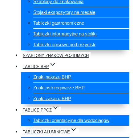
Szablony do znakowania
Stojaki ekspozytory na medale
Tabliczki gastronomiczne
Tabliczki informacyjne na stoliki
Tabliczki opisowe pod przycisk
SZABLONY ZNAKÓW POZIOMYCH
TABLICE BHP
Znaki nakazu BHP
Znaki ostrzegawcze BHP
Znaki zakazu BHP
TABLICE PPOŻ
Tabliczki orientacyjne dla wodociągów
TABLICZKI ALUMINIOWE