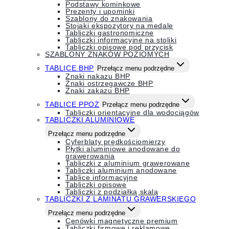
Podstawy kominkowe
Prezenty i upominki
Szablony do znakowania
Stojaki ekspozytory na medale
Tabliczki gastronomiczne
Tabliczki informacyjne na stoliki
Tabliczki opisowe pod przycisk
SZABLONY ZNAKÓW POZIOMYCH
TABLICE BHP
Przełącz menu podrzędne
Znaki nakazu BHP
Znaki ostrzegawcze BHP
Znaki zakazu BHP
TABLICE PPOŻ
Przełącz menu podrzędne
Tabliczki orientacyjne dla wodociągów
TABLICZKI ALUMINIOWE
Przełącz menu podrzędne
Cyferblaty prędkościomierzy
Płytki aluminiowe anodowane do
grawerowania
Tabliczki z aluminium grawerowane
Tabliczki aluminium anodowane
Tablice informacyjne
Tabliczki opisowe
Tabliczki z podziałką skalą
TABLICZKI Z LAMINATU GRAWERSKIEGO
Przełącz menu podrzędne
Cenówki magnetyczne premium
Tabliczki firmowe i reklamowe