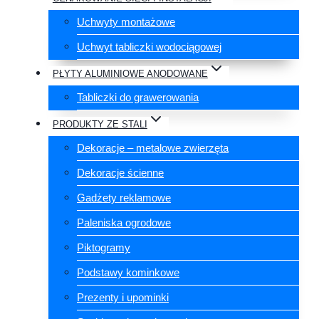
Uchwyty montażowe
Uchwyt tabliczki wodociągowej
PŁYTY ALUMINIOWE ANODOWANE
Tabliczki do grawerowania
PRODUKTY ZE STALI
Dekoracje – metalowe zwierzęta
Dekoracje ścienne
Gadżety reklamowe
Paleniska ogrodowe
Piktogramy
Podstawy kominkowe
Prezenty i upominki