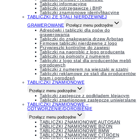
Tabliczki informacyjne
Tabliczki ostrzegawcze i BHP
Tabliczki znamionowe identyfikacyjne
TABLICZKI ZE STALI NIERDZEWNEJ
GRAWEROWANE
Przełącz menu podrzędne
Adresówki i tabliczki dla psów do
grawerowania
Tabliczki do znakowania drzew Arbotag
Firmowe tabliczki nierdzewne z logo
Przywieszki kontrolne do zawiesi
Tabliczki na nagrobki z logo producenta
Tabliczki na pomosty z numerem
Tabliczki z logo stal dla producentów mebli
ogrodowych
Tabliczki z numerem na wieszaki w szatni
Tabliczki reklamowe ze stali dla producentów
bram i ogrodzeń
TABLICZKI ZNAMIONOWE
Przełącz menu podrzędne
Tabliczki zastępcze z podkładem klejącym
Tabliczki znamionowe zastępcze uniwerslane
TABLICZKI ZNAMIONOWE –
ODTWORZENIE/DOROBIENIE
Przełącz menu podrzędne
TABLICZKI ZNAMIONOWE AUTOSAN
TABLICZKI ZNAMIONOWE BIZON
TABLICZKI ZNAMIONOWE BMW
TABLICZKI ZNAMIONOWE CITRÖEN