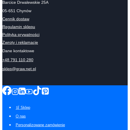
Barcice Drwalewskie 25A
05-651 Chynów
Cennik dostaw
Regulamin sklepu
Polityka prywatności
Zwroty i reklamacje
Dane kontaktowe
+48 791 110 280
sklep@graw.net.pl
🛒 Sklep
O nas
Personalizowane zamówienie