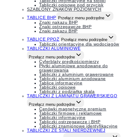
Tabliczki informacyjne na stoliki
Tabliczki opisowe pod przycisk
SZABLONY ZNAKÓW POZIOMYCH
TABLICE BHP
Przełącz menu podrzędne
Znaki nakazu BHP
Znaki ostrzegawcze BHP
Znaki zakazu BHP
TABLICE PPOŻ
Przełącz menu podrzędne
Tabliczki orientacyjne dla wodociągów
TABLICZKI ALUMINIOWE
Przełącz menu podrzędne
Cyferblaty prędkościomierzy
Płytki aluminiowe anodowane do
grawerowania
Tabliczki z aluminium grawerowane
Tabliczki aluminium anodowane
Tablice informacyjne
Tabliczki opisowe
Tabliczki z podziałką skalą
TABLICZKI Z LAMINATU GRAWERSKIEGO
Przełącz menu podrzędne
Cenówki magnetyczne premium
Tabliczki firmowe i reklamowe
Tabliczki informacyjne
Tabliczki ostrzegawcze i BHP
Tabliczki znamionowe identyfikacyjne
TABLICZKI ZE STALI NIERDZEWNEJ