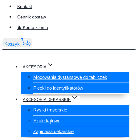
Kontakt
Cennik dostaw
👤 Konto klienta
Koszyk
0
AKCESORIA
Mocowania dystansowe do tabliczek
Plecki do identyfikatorów
AKCESORIA DEKARSKIE
Rysiki traserskie
Skale kątowe
Zaginadła dekarskie