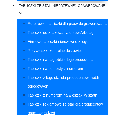
TABLICZKI ZE STALI NIERDZEWNEJ GRAWEROWANE
Adresówki i tabliczki dla psów do grawerowania
Tabliczki do znakowania drzew Arbotag
Firmowe tabliczki nierdzewne z logo
Przywieszki kontrolne do zawiesi
Tabliczki na nagrobki z logo producenta
Tabliczki na pomosty z numerem
Tabliczki z logo stal dla producentów mebli
ogrodowych
Tabliczki z numerem na wieszaki w szatni
Tabliczki reklamowe ze stali dla producentów
bram i ogrodzeń