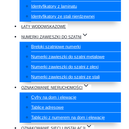
Identyfikatory z laminatu
Identyfikatory ze stali nierdzewnej
ŁATY WODOWSKAZOWE
NUMERKI ZAWIESZKI DO SZATNI
Breloki szatniowe numerki
Numerki zawieszki do szatni metalowe
Numerki zawieszki do szatni z plexi
Numerki zawieszki do szatni ze stali
OZNAKOWANIE NIERUCHOMOŚCI
Cyfry na dom i elewacje
Tablice adresowe
Tabliczki z numerem na dom i elewację
OZNAKOWANIE SIECI I INSTALACJI