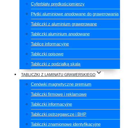
Cyferblaty prędkościomierzy
Płytki aluminiowe anodowane do grawerowania
Tabliczki z aluminium grawerowane
Tabliczki aluminium anodowane
Tablice informacyjne
Tabliczki opisowe
Tabliczki z podziałką skalą
TABLICZKI Z LAMINATU GRAWERSKIEGO
Cenówki magnetyczne premium
Tabliczki firmowe i reklamowe
Tabliczki informacyjne
Tabliczki ostrzegawcze i BHP
Tabliczki znamionowe identyfikacyjne