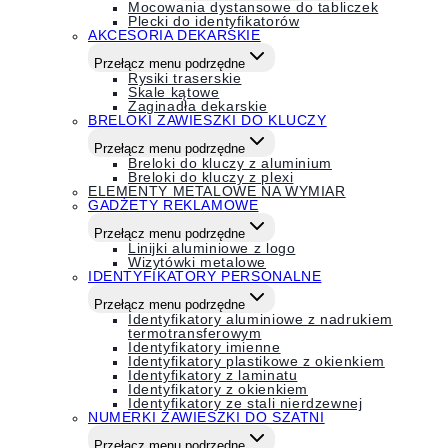
Mocowania dystansowe do tabliczek
Plecki do identyfikatorów
AKCESORIA DEKARSKIE
Przełącz menu podrzędne
Rysiki traserskie
Skale kątowe
Zaginadła dekarskie
BRELOKI ZAWIESZKI DO KLUCZY
Przełącz menu podrzędne
Breloki do kluczy z aluminium
Breloki do kluczy z plexi
ELEMENTY METALOWE NA WYMIAR
GADŻETY REKLAMOWE
Przełącz menu podrzędne
Linijki aluminiowe z logo
Wizytówki metalowe
IDENTYFIKATORY PERSONALNE
Przełącz menu podrzędne
Identyfikatory aluminiowe z nadrukiem
termotransferowym
Identyfikatory imienne
Identyfikatory plastikowe z okienkiem
Identyfikatory z laminatu
Identyfikatory z okienkiem
Identyfikatory ze stali nierdzewnej
NUMERKI ZAWIESZKI DO SZATNI
Przełącz menu podrzędne