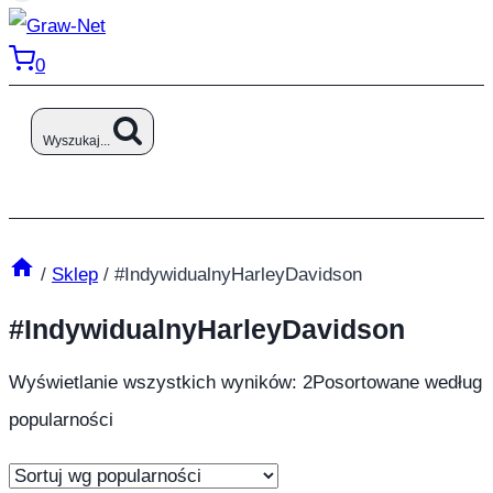
0
Wyszukaj...
/
Sklep
/
#IndywidualnyHarleyDavidson
#IndywidualnyHarleyDavidson
Wyświetlanie wszystkich wyników: 2
Posortowane według
popularności