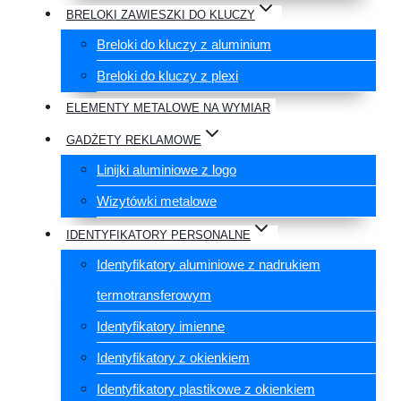
BRELOKI ZAWIESZKI DO KLUCZY
Breloki do kluczy z aluminium
Breloki do kluczy z plexi
ELEMENTY METALOWE NA WYMIAR
GADŻETY REKLAMOWE
Linijki aluminiowe z logo
Wizytówki metalowe
IDENTYFIKATORY PERSONALNE
Identyfikatory aluminiowe z nadrukiem
termotransferowym
Identyfikatory imienne
Identyfikatory z okienkiem
Identyfikatory plastikowe z okienkiem