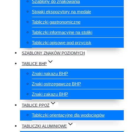
Szablony do znakowania
Stojaki ekspozytory na medale
Tabliczki gastronomiczne
Tabliczki informacyjne na stoliki
Tabliczki opisowe pod przycisk
SZABLONY ZNAKÓW POZIOMYCH
TABLICE BHP
Znaki nakazu BHP
Znaki ostrzegawcze BHP
Znaki zakazu BHP
TABLICE PPOŻ
Tabliczki orientacyjne dla wodociągów
TABLICZKI ALUMINIOWE