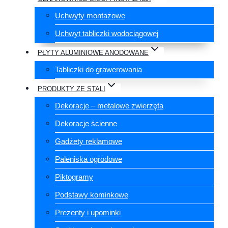
Uchwyty montażowe
Uchwyt tabliczki wodociągowej
PŁYTY ALUMINIOWE ANODOWANE
Tabliczki do grawerowania
PRODUKTY ZE STALI
Dekoracje – metalowe zwierzęta
Dekoracje ścienne
Gadżety reklamowe
Paleniska ogrodowe
Piktogramy
Podstawy kominkowe
Prezenty i upominki