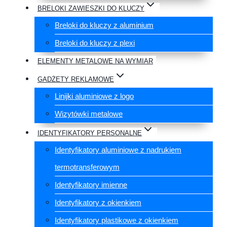
BRELOKI ZAWIESZKI DO KLUCZY
Breloki do kluczy z aluminium
Breloki do kluczy z plexi
ELEMENTY METALOWE NA WYMIAR
GADŻETY REKLAMOWE
Linijki aluminiowe z logo
Wizytówki metalowe
IDENTYFIKATORY PERSONALNE
Identyfikatory aluminiowe z nadrukiem
termotransferowym
Identyfikatory imienne
Identyfikatory z okienkiem
Identyfikatory plastikowe z okienkiem