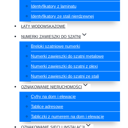
Identyfikatory z laminatu
Identyfikatory ze stali nierdzewnej
ŁATY WODOWSKAZOWE
NUMERKI ZAWIESZKI DO SZATNI
Breloki szatniowe numerki
Numerki zawieszki do szatni metalowe
Numerki zawieszki do szatni z plexi
Numerki zawieszki do szatni ze stali
OZNAKOWANIE NIERUCHOMOŚCI
Cyfry na dom i elewacje
Tablice adresowe
Tabliczki z numerem na dom i elewację
OZNAKOWANIE SIECI I INSTALACJI