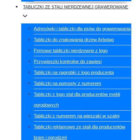
TABLICZKI ZE STALI NIERDZEWNEJ GRAWEROWANE
Adresówki i tabliczki dla psów do grawerowania
Tabliczki do znakowania drzew Arbotag
Firmowe tabliczki nierdzewne z logo
Przywieszki kontrolne do zawiesi
Tabliczki na nagrobki z logo producenta
Tabliczki na pomosty z numerem
Tabliczki z logo stal dla producentów mebli
ogrodowych
Tabliczki z numerem na wieszaki w szatni
Tabliczki reklamowe ze stali dla producentów
bram i ogrodzeń