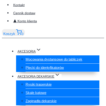
Kontakt
Cennik dostaw
👤 Konto klienta
Koszyk
0
AKCESORIA
Mocowania dystansowe do tabliczek
Plecki do identyfikatorów
AKCESORIA DEKARSKIE
Rysiki traserskie
Skale kątowe
Zaginadła dekarskie