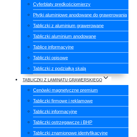
Cyferblaty prędkościomierzy
Płytki aluminiowe anodowane do grawerowania
Tabliczki z aluminium grawerowane
Tabliczki aluminium anodowane
Tablice informacyjne
Tabliczki opisowe
Tabliczki z podziałką skalą
TABLICZKI Z LAMINATU GRAWERSKIEGO
Cenówki magnetyczne premium
Tabliczki firmowe i reklamowe
Tabliczki informacyjne
Tabliczki ostrzegawcze i BHP
Tabliczki znamionowe identyfikacyjne