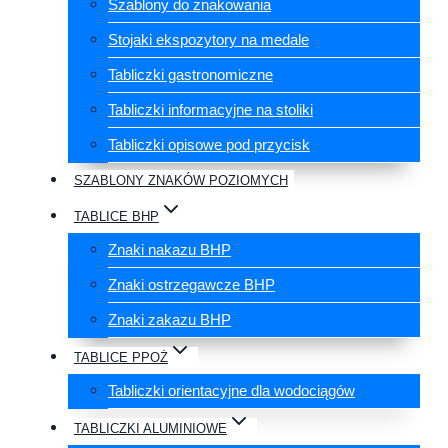
Szablony do znakowania
Stojaki ekspozytory na medale
Tabliczki gastronomiczne
Tabliczki informacyjne na stoliki
Tabliczki opisowe pod przycisk
SZABLONY ZNAKÓW POZIOMYCH
TABLICE BHP
Znaki nakazu BHP
Znaki ostrzegawcze BHP
Znaki zakazu BHP
TABLICE PPOŻ
Tabliczki orientacyjne dla wodociągów
TABLICZKI ALUMINIOWE