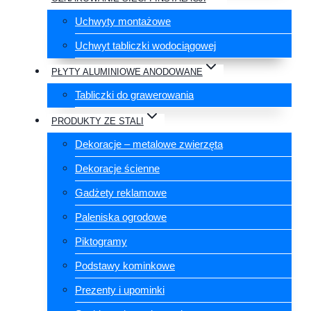
Uchwyty montażowe
Uchwyt tabliczki wodociągowej
PŁYTY ALUMINIOWE ANODOWANE
Tabliczki do grawerowania
PRODUKTY ZE STALI
Dekoracje – metalowe zwierzęta
Dekoracje ścienne
Gadżety reklamowe
Paleniska ogrodowe
Piktogramy
Podstawy kominkowe
Prezenty i upominki