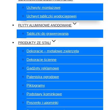
Uchwyty montażowe
Uchwyt tabliczki wodociągowej
PŁYTY ALUMINIOWE ANODOWANE
Tabliczki do grawerowania
PRODUKTY ZE STALI
Dekoracje – metalowe zwierzęta
Dekoracje ścienne
Gadżety reklamowe
Paleniska ogrodowe
Piktogramy
Podstawy kominkowe
Prezenty i upominki