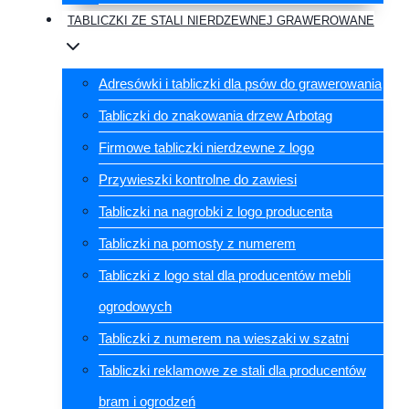
TABLICZKI ZE STALI NIERDZEWNEJ GRAWEROWANE
Adresówki i tabliczki dla psów do grawerowania
Tabliczki do znakowania drzew Arbotag
Firmowe tabliczki nierdzewne z logo
Przywieszki kontrolne do zawiesi
Tabliczki na nagrobki z logo producenta
Tabliczki na pomosty z numerem
Tabliczki z logo stal dla producentów mebli
ogrodowych
Tabliczki z numerem na wieszaki w szatni
Tabliczki reklamowe ze stali dla producentów
bram i ogrodzeń