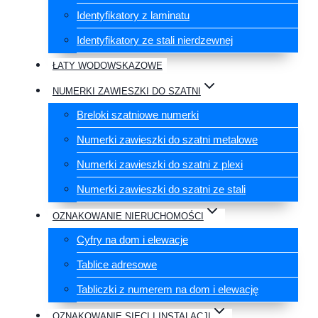
Identyfikatory z laminatu
Identyfikatory ze stali nierdzewnej
ŁATY WODOWSKAZOWE
NUMERKI ZAWIESZKI DO SZATNI
Breloki szatniowe numerki
Numerki zawieszki do szatni metalowe
Numerki zawieszki do szatni z plexi
Numerki zawieszki do szatni ze stali
OZNAKOWANIE NIERUCHOMOŚCI
Cyfry na dom i elewacje
Tablice adresowe
Tabliczki z numerem na dom i elewację
OZNAKOWANIE SIECI I INSTALACJI