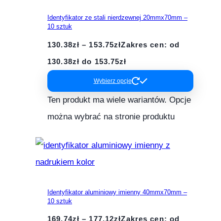
Identyfikator ze stali nierdzewnej 20mmx70mm –
10 sztuk
130.38
zł
–
153.75
zł
Zakres cen: od
130.38zł do 153.75zł
Wybierz opcje
Ten produkt ma wiele wariantów. Opcje
można wybrać na stronie produktu
Identyfikator aluminiowy imienny 40mmx70mm –
10 sztuk
169.74
zł
–
177.12
zł
Zakres cen: od