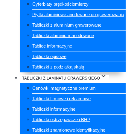
Cyferblaty prędkościomierzy
Płytki aluminiowe anodowane do grawerowania
Tabliczki z aluminium grawerowane
Tabliczki aluminium anodowane
Tablice informacyjne
Tabliczki opisowe
Tabliczki z podziałką skalą
TABLICZKI Z LAMINATU GRAWERSKIEGO
Cenówki magnetyczne premium
Tabliczki firmowe i reklamowe
Tabliczki informacyjne
Tabliczki ostrzegawcze i BHP
Tabliczki znamionowe identyfikacyjne