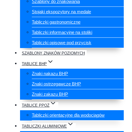
Szablony do znakowania
Stojaki ekspozytory na medale
Tabliczki gastronomiczne
Tabliczki informacyjne na stoliki
Tabliczki opisowe pod przycisk
SZABLONY ZNAKÓW POZIOMYCH
TABLICE BHP
Znaki nakazu BHP
Znaki ostrzegawcze BHP
Znaki zakazu BHP
TABLICE PPOŻ
Tabliczki orientacyjne dla wodociągów
TABLICZKI ALUMINIOWE