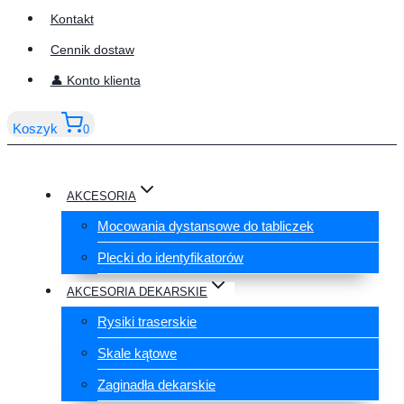
Kontakt
Cennik dostaw
👤 Konto klienta
Koszyk
0
AKCESORIA
Mocowania dystansowe do tabliczek
Plecki do identyfikatorów
AKCESORIA DEKARSKIE
Rysiki traserskie
Skale kątowe
Zaginadła dekarskie