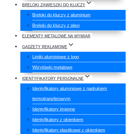
BRELOKI ZAWIESZKI DO KLUCZY
Breloki do kluczy z aluminium
Breloki do kluczy z plexi
ELEMENTY METALOWE NA WYMIAR
GADŻETY REKLAMOWE
Linijki aluminiowe z logo
Wizytówki metalowe
IDENTYFIKATORY PERSONALNE
Identyfikatory aluminiowe z nadrukiem
termotransferowym
Identyfikatory imienne
Identyfikatory z okienkiem
Identyfikatory plastikowe z okienkiem