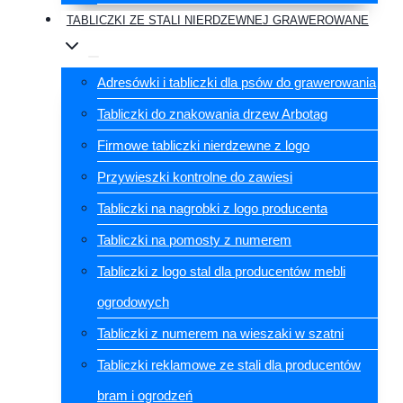
TABLICZKI ZE STALI NIERDZEWNEJ GRAWEROWANE
Adresówki i tabliczki dla psów do grawerowania
Tabliczki do znakowania drzew Arbotag
Firmowe tabliczki nierdzewne z logo
Przywieszki kontrolne do zawiesi
Tabliczki na nagrobki z logo producenta
Tabliczki na pomosty z numerem
Tabliczki z logo stal dla producentów mebli
ogrodowych
Tabliczki z numerem na wieszaki w szatni
Tabliczki reklamowe ze stali dla producentów
bram i ogrodzeń