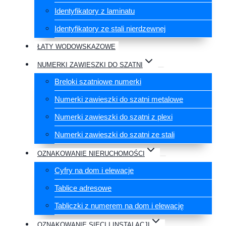
Identyfikatory z laminatu
Identyfikatory ze stali nierdzewnej
ŁATY WODOWSKAZOWE
NUMERKI ZAWIESZKI DO SZATNI
Breloki szatniowe numerki
Numerki zawieszki do szatni metalowe
Numerki zawieszki do szatni z plexi
Numerki zawieszki do szatni ze stali
OZNAKOWANIE NIERUCHOMOŚCI
Cyfry na dom i elewacje
Tablice adresowe
Tabliczki z numerem na dom i elewację
OZNAKOWANIE SIECI I INSTALACJI