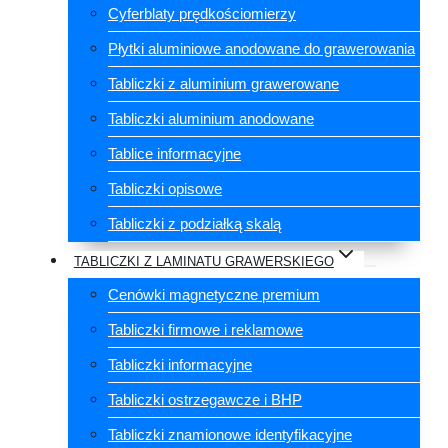
Cyferblaty prędkościomierzy
Płytki aluminiowe anodowane do grawerowania
Tabliczki z aluminium grawerowane
Tabliczki aluminium anodowane
Tablice informacyjne
Tabliczki opisowe
Tabliczki z podziałką skalą
TABLICZKI Z LAMINATU GRAWERSKIEGO
Cenówki magnetyczne premium
Tabliczki firmowe i reklamowe
Tabliczki informacyjne
Tabliczki ostrzegawcze i BHP
Tabliczki znamionowe identyfikacyjne