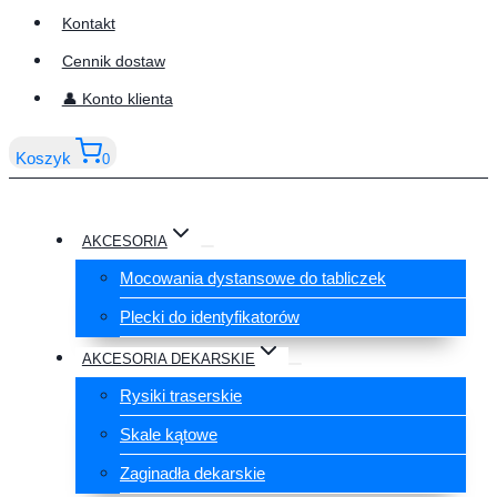
Kontakt
Cennik dostaw
👤 Konto klienta
Koszyk
0
AKCESORIA
Mocowania dystansowe do tabliczek
Plecki do identyfikatorów
AKCESORIA DEKARSKIE
Rysiki traserskie
Skale kątowe
Zaginadła dekarskie