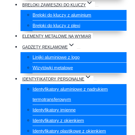
BRELOKI ZAWIESZKI DO KLUCZY
Breloki do kluczy z aluminium
Breloki do kluczy z plexi
ELEMENTY METALOWE NA WYMIAR
GADŻETY REKLAMOWE
Linijki aluminiowe z logo
Wizytówki metalowe
IDENTYFIKATORY PERSONALNE
Identyfikatory aluminiowe z nadrukiem
termotransferowym
Identyfikatory imienne
Identyfikatory z okienkiem
Identyfikatory plastikowe z okienkiem