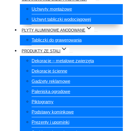
Uchwyty montażowe
Uchwyt tabliczki wodociągowej
PŁYTY ALUMINIOWE ANODOWANE
Tabliczki do grawerowania
PRODUKTY ZE STALI
Dekoracje – metalowe zwierzęta
Dekoracje ścienne
Gadżety reklamowe
Paleniska ogrodowe
Piktogramy
Podstawy kominkowe
Prezenty i upominki