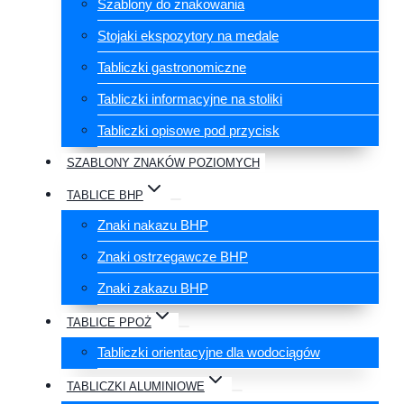
Szablony do znakowania
Stojaki ekspozytory na medale
Tabliczki gastronomiczne
Tabliczki informacyjne na stoliki
Tabliczki opisowe pod przycisk
SZABLONY ZNAKÓW POZIOMYCH
TABLICE BHP
Znaki nakazu BHP
Znaki ostrzegawcze BHP
Znaki zakazu BHP
TABLICE PPOŻ
Tabliczki orientacyjne dla wodociągów
TABLICZKI ALUMINIOWE