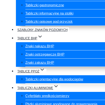
Tabliczki gastronomiczne
Tabliczki informacyjne na stoliki
Tabliczki opisowe pod przycisk
SZABLONY ZNAKÓW POZIOMYCH
TABLICE BHP
Znaki nakazu BHP
Znaki ostrzegawcze BHP
Znaki zakazu BHP
TABLICE PPOŻ
Tabliczki orientacyjne dla wodociągów
TABLICZKI ALUMINIOWE
Cyferblaty prędkościomierzy
Płytki aluminiowe anodowane do grawerowania