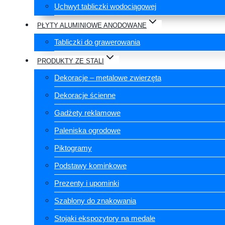
Uchwyt tabliczki wodociągowej
PŁYTY ALUMINIOWE ANODOWANE
Tabliczki do grawerowania
PRODUKTY ZE STALI
Dekoracje – metalowe zwierzęta
Dekoracje ścienne
Gadżety reklamowe
Paleniska ogrodowe
Piktogramy
Podstawy kominkowe
Prezenty i upominki
Szablony do znakowania
Stojaki ekspozytory na medale