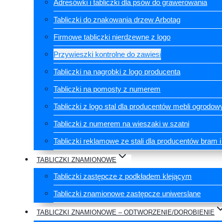
Adresówki i tabliczki dla psów do grawerowania
Tabliczki do znakowania drzew Arbotag
Firmowe tabliczki nierdzewne z logo
Przywieszki kontrolne do zawiesi
Tabliczki na nagrobki z logo producenta
Tabliczki na pomosty z numerem
Tabliczki z logo stal dla producentów mebli ogrodow
Tabliczki z numerem na wieszaki w szatni
Tabliczki reklamowe ze stali dla producentów bram 
TABLICZKI ZNAMIONOWE
Tabliczki zastępcze z podkładem klejącym
Tabliczki znamionowe zastępcze uniwerslane
TABLICZKI ZNAMIONOWE – ODTWORZENIE/DOROBIENIE