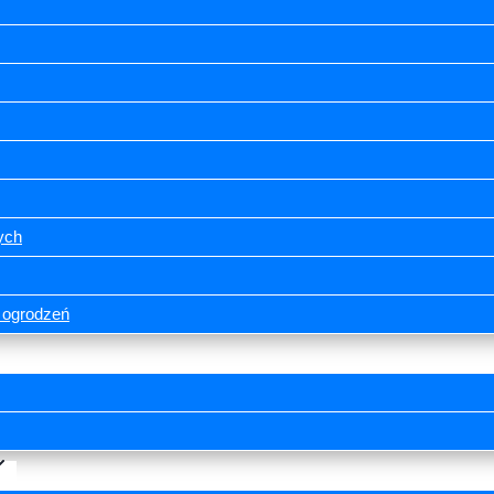
ych
i ogrodzeń