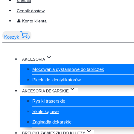
Kontakt
Cennik dostaw
👤 Konto klienta
Koszyk
0
AKCESORIA
Mocowania dystansowe do tabliczek
Plecki do identyfikatorów
AKCESORIA DEKARSKIE
Rysiki traserskie
Skale kątowe
Zaginadła dekarskie
BRELOKI ZAWIESZKI DO KLUCZY