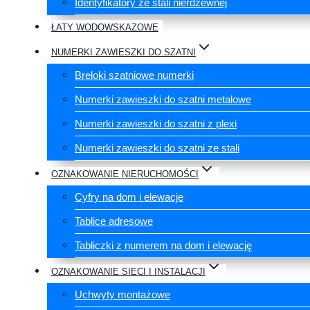
Identyfikatory ze stali nierdzewnej
ŁATY WODOWSKAZOWE
NUMERKI ZAWIESZKI DO SZATNI
Breloki szatniowe numerki
Numerki zawieszki do szatni metalowe
Numerki zawieszki do szatni z plexi
Numerki zawieszki do szatni ze stali
OZNAKOWANIE NIERUCHOMOŚCI
Cyfry na dom i elewacje
Tablice adresowe
Tabliczki z numerem na dom i elewację
OZNAKOWANIE SIECI I INSTALACJI
Uchwyty montażowe