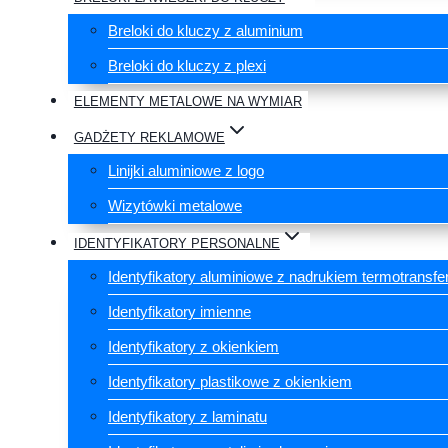
Breloki do kluczy z aluminium
Breloki do kluczy z plexi
ELEMENTY METALOWE NA WYMIAR
GADŻETY REKLAMOWE
Linijki aluminiowe z logo
Wizytówki metalowe
IDENTYFIKATORY PERSONALNE
Identyfikatory aluminiowe z nadrukiem termotrans
Identyfikatory imienne
Identyfikatory z okienkiem
Identyfikatory plastikowe z okienkiem
Identyfikatory z laminatu