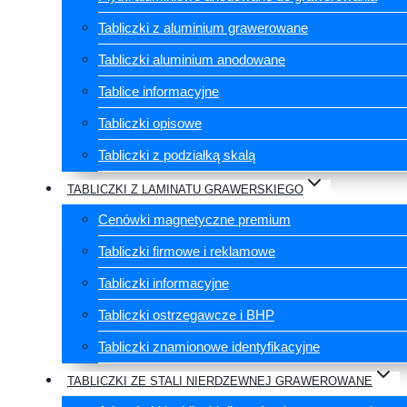
Tabliczki z aluminium grawerowane
Tabliczki aluminium anodowane
Tablice informacyjne
Tabliczki opisowe
Tabliczki z podziałką skalą
TABLICZKI Z LAMINATU GRAWERSKIEGO
Cenówki magnetyczne premium
Tabliczki firmowe i reklamowe
Tabliczki informacyjne
Tabliczki ostrzegawcze i BHP
Tabliczki znamionowe identyfikacyjne
TABLICZKI ZE STALI NIERDZEWNEJ GRAWEROWANE